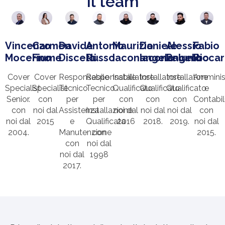
Il team
Vincenzo
Carmen
Davide
Antonio
Maurizio
Daniele
Alessio
Fabio
Mocerino
Fiume
Discetti
Russo
Iaconangelo
Iaconangelo
Palumbo
Riccar
Cover
Cover
Responsabile
Responsabile
Installatore
Installatore
Installatore
Amminis
Specialist
Specialist
Tecnico
Tecnico
Qualificato
Qualificato
Qualificato
e
Senior.
con
per
per
con
con
con
Contabil
con
noi dal
Assistenza
Installazione
noi dal
noi dal
noi dal
con
noi dal
2015
e
Qualificata
2016
2018.
2019.
noi dal
2004.
Manutenzione
con
2015.
con
noi dal
noi dal
1998
2017.