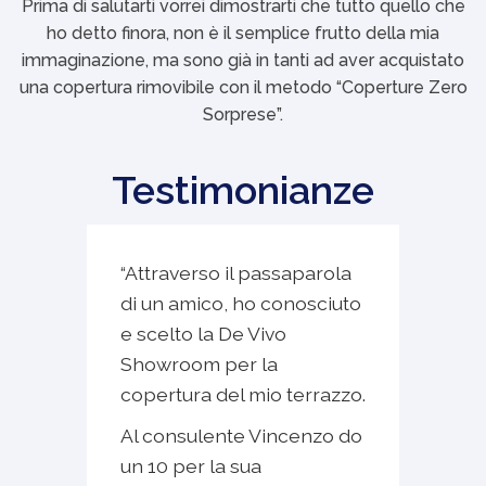
Prima di salutarti vorrei dimostrarti che tutto quello che
ho detto finora, non è il semplice frutto della mia
immaginazione, ma sono già in tanti ad aver acquistato
una copertura rimovibile con il metodo “Coperture Zero
Sorprese”.
Testimonianze
“
Attraverso il passaparola
“
Ho
di un amico, ho conosciuto
De 
e scelto la De Vivo
int
Showroom per la
Il 
à
copertura del mio terrazzo.
asc
Al consulente Vincenzo do
nec
le
un 10 per la sua
con