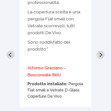
professionalità.
tel
te
lor
La copertura scelta è una
de
pergola Flat small con
E’ 
Vetrate scorrevoli, tutti
mi 
prodotti De Vivo.
mon
one
e s
Sono soddisfatto del
prodotto
”.
Sto
que
am
ti
Alfonso Graziano –
è
Boscoreale (NA)
nte.
Ros
Prodotto installato:
Pergola
(NA
Flat small e Vetrate D-Glass
elta
Coperture De Vivo
Pro
Fla
enda