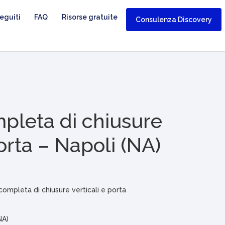
eguiti
FAQ
Risorse gratuite
Consulenza Discovery
pleta di chiusure
porta – Napoli (NA)
ompleta di chiusure verticali e porta
NA)