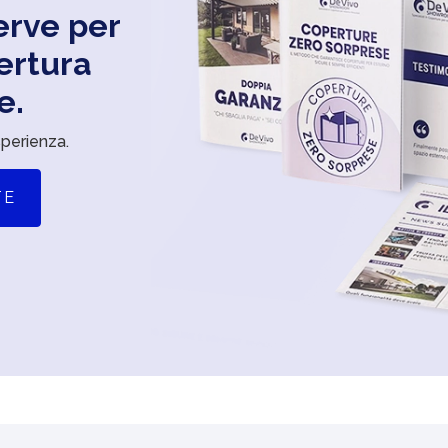
serve per
ertura
e.
sperienza.
TE