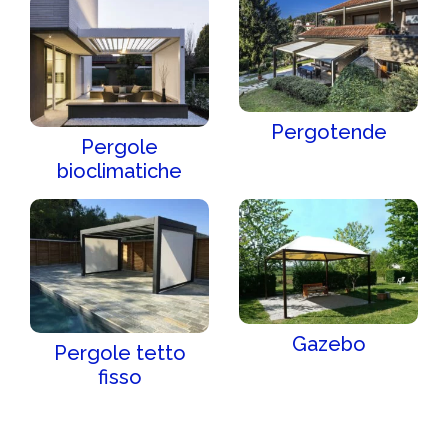
Pergotende
Pergole
bioclimatiche
Gazebo
Pergole tetto
fisso